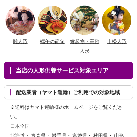
雛人形
端午の節句
縁起物・高砂
市松人形
人形
当店の人形供養サービス対象エリア
配送業者（ヤマト運輸）ご利用での対象地域
※送料はヤマト運輸様のホームページをご覧くださ
い。
日本全国
北海道・ 青森県・ 岩手県・ 宮城県・ 秋田県・ 山形