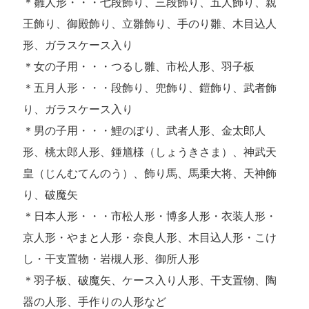
＊雛人形・・・七段飾り、三段飾り、五人飾り、親
王飾り、御殿飾り、立雛飾り、手のり雛、木目込人
形、ガラスケース入り
＊女の子用・・・つるし雛、市松人形、羽子板
＊五月人形・・・段飾り、兜飾り、鎧飾り、武者飾
り、ガラスケース入り
＊男の子用・・・鯉のぼり、武者人形、金太郎人
形、桃太郎人形、鍾馗様（しょうきさま）、神武天
皇（じんむてんのう）、飾り馬、馬乗大将、天神飾
り、破魔矢
＊日本人形・・・市松人形・博多人形・衣装人形・
京人形・やまと人形・奈良人形、木目込人形・こけ
し・干支置物・岩槻人形、御所人形
＊羽子板、破魔矢、ケース入り人形、干支置物、陶
器の人形、手作りの人形など