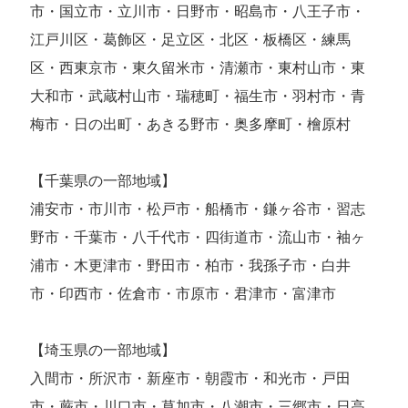
市・国立市・立川市・日野市・昭島市・八王子市・
江戸川区・葛飾区・足立区・北区・板橋区・練馬
区・西東京市・東久留米市・清瀬市・東村山市・東
大和市・武蔵村山市・瑞穂町・福生市・羽村市・青
梅市・日の出町・あきる野市・奥多摩町・檜原村
【千葉県の一部地域】
浦安市・市川市・松戸市・船橋市・鎌ヶ谷市・習志
野市・千葉市・八千代市・四街道市・流山市・袖ヶ
浦市・木更津市・野田市・柏市・我孫子市・白井
市・印西市・佐倉市・市原市・君津市・富津市
【埼玉県の一部地域】
入間市・所沢市・新座市・朝霞市・和光市・戸田
市・蕨市・川口市・草加市・八潮市・三郷市・日高