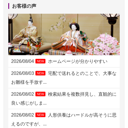
2026/08/05 11:33
神奈川の方からお申込み
お客様の声
2026/08/04 17:34
西亀有の方からお申込み
2026/08/04 15:40
千葉県の方からお申込み
2026/08/04 14:04
東京都の方からお申込み
2026/08/04 00:38
中野区の方からお申込み
2026/08/04
ホームページが分かりやすい
NEW
2026/08/03 21:17
愛知県の方からお申込み
2026/08/03
宅配で送れるとのことで、大事な
NEW
2026/08/02 18:47
虎ノ門の方からお申込み
お雛様を手放す...
2026/08/02 11:15
千葉県の方からお申込み
2026/08/02
検索結果を複数拝見し、直観的に
NEW
2026/08/02 10:39
神奈川の方からお申込み
良い感じがしま...
2026/08/02 09:15
神奈川の方からお申込み
2026/08/02
人形供養はハードルが高そうに思
NEW
2026/08/02 06:46
相模原の方からお申込み
えるのですが、...