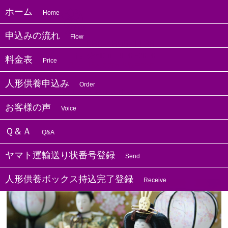
ホーム
Home
申込みの流れ
Flow
080-4895-1138
電話受付時間：9:00〜20:00
料金表
Price
只今、18人の方が閲覧中です。
人形供養申込み
Order
ホーム
過去の人形供養申込
お客様の声
Voice
Ｑ＆Ａ
Q&A
和歌山の方よりお人形供養のお申し込みを
いただきました
ヤマト運輸送り状番号登録
Send
人形供養ボックス持込完了登録
Receive