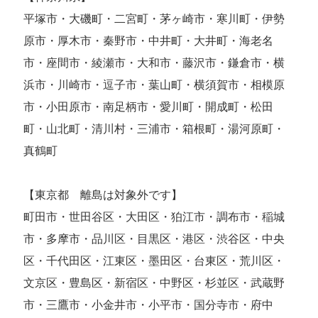
平塚市・大磯町・二宮町・茅ヶ崎市・寒川町・伊勢
原市・厚木市・秦野市・中井町・大井町・海老名
市・座間市・綾瀬市・大和市・藤沢市・鎌倉市・横
浜市・川崎市・逗子市・葉山町・横須賀市・相模原
市・小田原市・南足柄市・愛川町・開成町・松田
町・山北町・清川村・三浦市・箱根町・湯河原町・
真鶴町
【東京都 離島は対象外です】
町田市・世田谷区・大田区・狛江市・調布市・稲城
市・多摩市・品川区・目黒区・港区・渋谷区・中央
区・千代田区・江東区・墨田区・台東区・荒川区・
文京区・豊島区・新宿区・中野区・杉並区・武蔵野
市・三鷹市・小金井市・小平市・国分寺市・府中