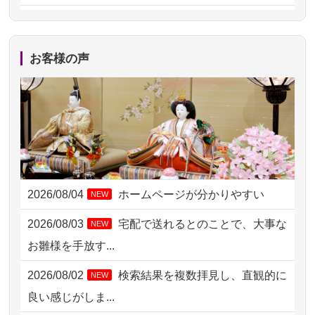
2026/08/05 15:07
東京都の方からお申込み
2026/08/05 11:33
神奈川の方からお申込み
お客様の声
2026/08/04 17:34
西亀有の方からお申込み
2026/08/04 15:40
千葉県の方からお申込み
2026/08/04 14:04
東京都の方からお申込み
2026/08/04 00:38
中野区の方からお申込み
2026/08/04
ホームページが分かりやすい
NEW
2026/08/03 21:17
愛知県の方からお申込み
2026/08/03
宅配で送れるとのことで、大事な
NEW
2026/08/02 18:47
虎ノ門の方からお申込み
お雛様を手放す...
2026/08/02 11:15
千葉県の方からお申込み
2026/08/02
検索結果を複数拝見し、直観的に
NEW
2026/08/02 10:39
神奈川の方からお申込み
良い感じがしま...