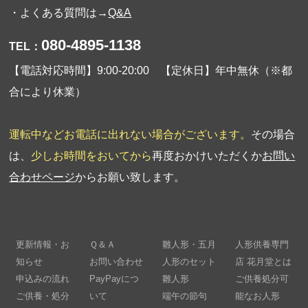
・よくある質問は→
Q&A
080-4895-1138
TEL：
【電話対応時間】9:00-20:00 【定休日】年中無休（※都
合により休業）
運転中などお電話に出れない場合がございます。
その場合
は、
少しお時間をおいてから
再度おかけいただくか
お問い
合わせページ
からお願い致します。
更新情報・お
Ｑ＆Ａ
雛人形・五月
人形供養専門
知らせ
お問い合わせ
人形のセット
店 花月堂とは
申込みの流れ
PayPayにつ
雛人形
ご供養処分可
ご供養・処分
いて
端午の節句
能なお人形