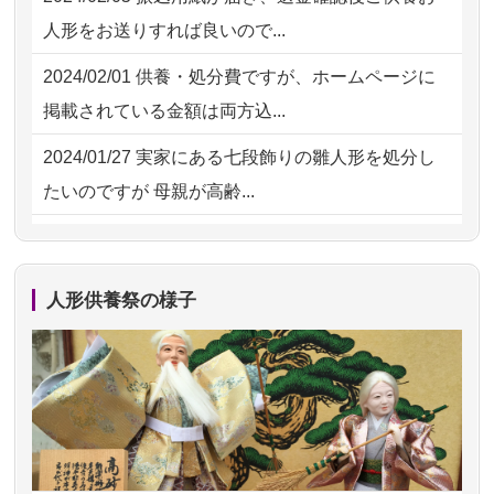
2026/07/15
子供の頃から可愛がってきた七段飾り
2026/07/30 15:59
神奈川の方からお申込み
人形をお送りすれば良いので...
の雛人形で...
2026/07/30 08:46
東京都の方からお申込み
2024/02/01
供養・処分費ですが、ホームページに
2026/07/15
お客様の声を読み、丁寧に供養してい
掲載されている金額は両方込...
ただけそう...
2024/01/27
実家にある七段飾りの雛人形を処分し
2026/07/13
遠方からでもご依頼出来る点と申込ま
たいのですが 母親が高齢...
での方法が...
2024/01/13
剥製の供養・処分をお願いできます
2026/07/11
思い出のある人形達を、ちゃんと供養
か？
したく、花...
人形供養祭の様子
2024/01/13
ぬいぐるみを供養・処分して欲しいの
2026/07/10
家から近かったので。
ですが？
2026/07/08
誰も住んでいない実家の片付けを始め
2024/01/13
お雛様のセットを供養・処分したいの
ました。 ...
ですが、お雛様とお内裏様だ...
2026/07/06
9年間自由が丘店を見守ってくれてあり
2024/01/13
供養申込みの後、供養祭までお人形は
がとう。