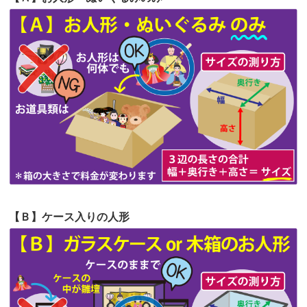
第64回人形供養祭
令和5年9月21日(木)
てくださる...
第63回人形供養祭
令和5年8月1日(火)
2026/06/19
インターネット検索でホームページを
第62回人形供養祭
令和5年6月21日(水)
見つけまし...
第61回人形供養祭
令和5年5月19日(金)
第60回人形供養祭
令和5年3月28日(火)
第59回人形供養祭
令和5年2月10日(金)
第58回人形供養祭
令和5年12月21日(水)
第57回人形供養祭
令和4年11月22日(火)
【Ｂ】ケース入りの人形
第56回人形供養祭
令和4年10月19日(水)
第55回人形供養祭
令和4年9月8日(木)
第54回人形供養祭
令和4年8月1日(月)