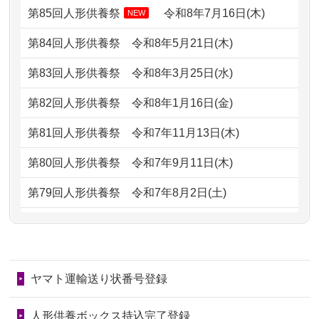
どうなってるのですか？
第85回人形供養祭
令和8年7月16日(木)
NEW
2026/07/05
しっかりとお人形たちの供養をしてい
2024/01/13
会社のようですが、きちんと供養して
第84回人形供養祭
令和8年5月21日(木)
ただけると...
もらえるのですか？
第83回人形供養祭
令和8年3月25日(水)
2026/06/30
長年大事にしてきた雛人形です、供養
2024/01/13
お人形の引取りはお願いできますか？
していただ...
第82回人形供養祭
令和8年1月16日(金)
2024/01/13
お人形を持込みたいのですが？
2026/06/29
ガラスケースのまま引き取ってくださ
第81回人形供養祭
令和7年11月13日(木)
るのが助か...
2024/01/13
供養後の通知はもらえますか？
第80回人形供養祭
令和7年9月11日(木)
2026/06/28
子どもの頃、妹と一緒にお雛様を出し
2024/01/13
供養が終わったお人形以外はどうして
第79回人形供養祭
令和7年8月2日(土)
ました。お...
るのですか？
第78回人形供養祭
令和7年6月20日(金)
2026/06/28
きちんと供養していただけると思った
2024/01/11
供養が終わったお人形はどうなるので
第77回人形供養祭
令和7年4月15日(火)
ので、お願...
しょうか？
ヤマト運輸送り状番号登録
第76回人形供養祭
令和7年2月28日(金)
2026/06/28
以前和人形やぬいぐるみを供養いただ
2024/01/04
ガラスケースは外しても良いですか？
いたことが...
第75回人形供養祭
令和7年1月17日(金)
人形供養ボックス持込完了登録