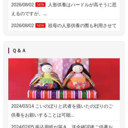
2026/08/02 09:15
神奈川の方からお申込み
2026/08/02
人形供養はハードルが高そうに思
NEW
2026/08/02 06:46
相模原の方からお申込み
えるのですが、...
2026/08/01 19:28
東京都の方からお申込み
2026/08/02
祖母の人形供養の際も利用させて
NEW
いただき安心感がある
2026/08/01 17:10
東京都の方からお申込み
2026/08/01
お人形の仕分けなども丁寧に行う
NEW
2026/08/01 11:07
さいたの方からお申込み
Ｑ＆Ａ
様子から、大切...
2026/07/31 17:28
栃木県の方からお申込み
2026/07/25
供養の内容（料金や送り方等）がとて
2026/07/31 12:32
東京都の方からお申込み
も丁寧に説...
2026/07/31 10:29
京都市の方からお申込み
2026/07/18
つい先日も利用させていただきまし
2026/07/31 08:41
埼玉県の方からお申込み
た。 手続...
2024/03/14
こいのぼりと武者を描いたのぼりのご
2026/07/30 22:27
墨田区の方からお申込み
2026/07/18
大切にしていたお人形をきちんと供養
供養をお願いすることは可能...
してくださ...
2026/07/30 17:02
神奈川の方からお申込み
2024/02/05
振込用紙が届き、送金確認後ご供養お