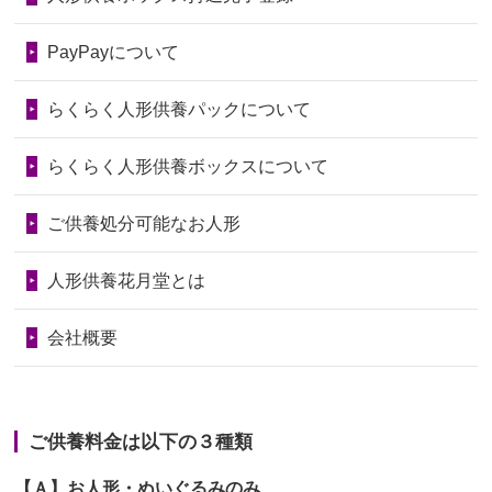
2026/06/28
老後のことを考え体力のあるうちに身
第74回人形供養祭
令和6年12月4日(水)
PayPayについて
の回りの物...
第73回人形供養祭
令和6年10月17日(木)
らくらく人形供養パックについて
2026/06/28
人形たちに これまで本当にありがとう
第72回人形供養祭
令和6年9月9日(月)
天...
らくらく人形供養ボックスについて
第71回人形供養祭
令和6年8月1日(木)
2026/06/24
今は亡き両親が孫（私の子供）の初節
第70回人形供養祭
令和6年6月21日(金)
ご供養処分可能なお人形
句に贈って...
第69回人形供養祭
令和6年5月9日(木)
2026/06/23
ありがとうね
人形供養花月堂とは
第68回人形供養祭
令和6年3月22日(金)
2026/06/22
長い間、ありがとうございました。髪
会社概要
が伸びた時...
第67回人形供養祭
令和6年1月31日(水)
2026/06/22
娘の初めてのひな祭りにあわせて、娘
第66回人形供養祭
令和5年12月22日(金)
の祖父母か...
ご供養料金は以下の３種類
第65回人形供養祭
令和5年11月09日(木)
2026/06/20
雛人形をお道具も含め一式で引き取っ
【Ａ】お人形・ぬいぐるみのみ