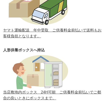
第32回人形供養祭
令和元年6月12日(水)
第31回人形供養祭
平成31年3月13日(水)
第30回人形供養祭
平成30年11月28日(水)
ヤマト運輸配送 年中受取 ご供養料金前払いで送料もお
第29回人形供養祭
平成30年5月23日(水)
客様負担となります。
第28回人形供養祭
平成29年12月8日(金)
人形供養ボックスへ持込
第27回人形供養祭
平成29年6月14日(水)
第26回人形供養祭
平成28年12月15日(木)
第25回人形供養祭
平成28年6月16日(木)
第24回人形供養祭
平成27年11月27日
第23回人形供養祭
平成26年12月5日
当店敷地内ボックス 24H可能 ご供養料金前払いでご都
合の良いときにボックスまで。
第22回人形供養祭
平成26年4月28日