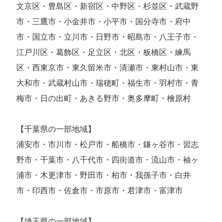
文京区・豊島区・新宿区・中野区・杉並区・武蔵野
市・三鷹市・小金井市・小平市・国分寺市・府中
市・国立市・立川市・日野市・昭島市・八王子市・
江戸川区・葛飾区・足立区・北区・板橋区・練馬
区・西東京市・東久留米市・清瀬市・東村山市・東
大和市・武蔵村山市・瑞穂町・福生市・羽村市・青
梅市・日の出町・あきる野市・奥多摩町・檜原村
【千葉県の一部地域】
浦安市・市川市・松戸市・船橋市・鎌ヶ谷市・習志
野市・千葉市・八千代市・四街道市・流山市・袖ヶ
浦市・木更津市・野田市・柏市・我孫子市・白井
市・印西市・佐倉市・市原市・君津市・富津市
【埼玉県の一部地域】