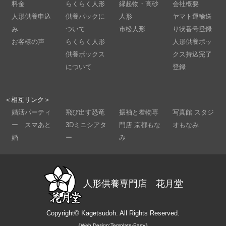
料金
らくらく人形
縁起物・高砂
会社概要
人形供養申込
供養パックに
人形
ヤマト運輸送
み
ついて
市松人形
り状番号登録
お客様の声
らくらく人形
人形供養ボッ
供養ボックス
クス持込完了
について
登録
＜相互リンク＞
婚活パーティ
飛び出す恐竜
振袖と着物専
写真館 スタジ
ー スマあと
3Dミニシアタ
門店 京都もな
オもなみ
婚
ー
み
人形供養専門店 花月堂
Copyright©
Kagetsudoh.
All Rights Reserved.
《Web Design:Template-Party》